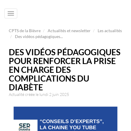
Toggle
navigation
CPTS de la Bièvre
Actualités et newsletter
Les actualités
Des vidéos pédagogiques...
DES VIDÉOS PÉDAGOGIQUES
POUR RENFORCER LA PRISE
EN CHARGE DES
COMPLICATIONS DU
DIABÈTE
Actualité créée le lundi 2 juin 2025