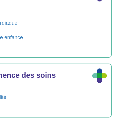
ardiaque
te enfance
inence des soins
ité