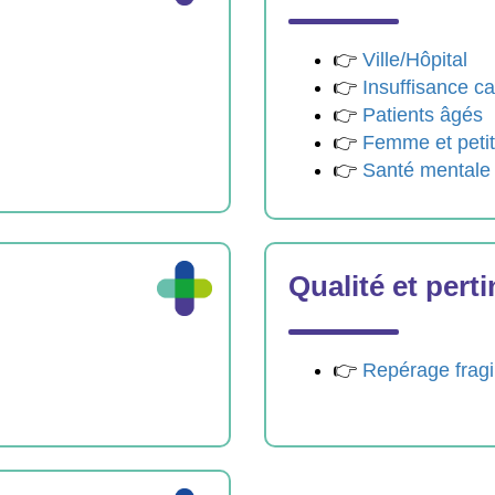
👉
Ville/Hôpital
👉
Insuffisance c
👉
Patients âgés
👉
Femme et peti
👉
Santé mentale
Qualité et pert
👉
Repérage fragil